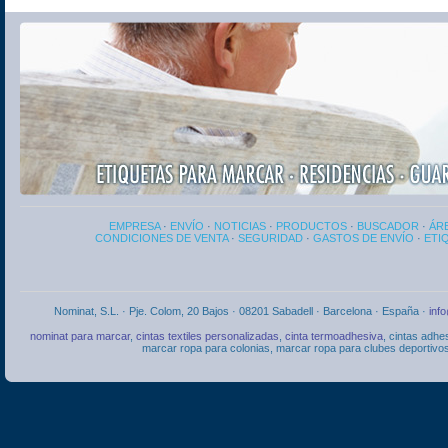
EMPRESA
·
ENVÍO
·
NOTICIAS
·
PRODUCTOS
·
BUSCADOR
·
ÁRE
CONDICIONES DE VENTA
·
SEGURIDAD
·
GASTOS DE ENVÍO
·
ETI
Nominat, S.L. · Pje. Colom, 20 Bajos · 08201 Sabadell · Barcelona · España ·
inf
nominat para marcar
,
cintas textiles personalizadas
,
cinta termoadhesiva
, cintas adhe
marcar ropa para colonias, marcar ropa para clubes deportivos,