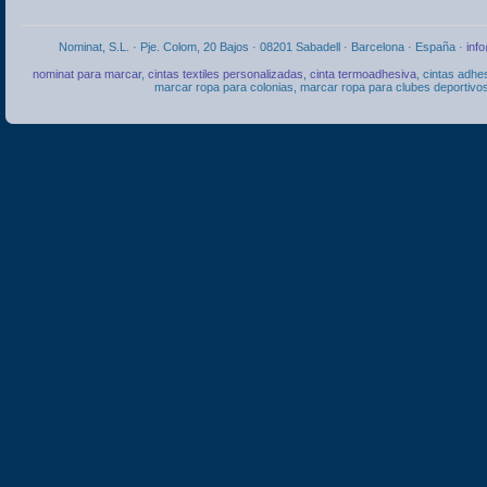
Nominat, S.L. · Pje. Colom, 20 Bajos · 08201 Sabadell · Barcelona · España ·
inf
nominat para marcar
,
cintas textiles personalizadas
,
cinta termoadhesiva
, cintas adhe
marcar ropa para colonias, marcar ropa para clubes deportivos,